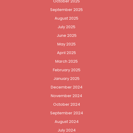
October 2025
September 2025
August 2025
July 2025
June 2025
May 2025
April 2025
March 2025
February 2025
January 2025
December 2024
November 2024
October 2024
September 2024
August 2024
July 2024