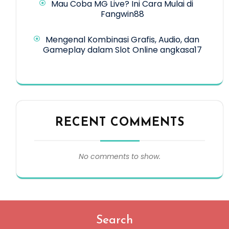
Mau Coba MG Live? Ini Cara Mulai di
Fangwin88
Mengenal Kombinasi Grafis, Audio, dan
Gameplay dalam Slot Online angkasa17
RECENT COMMENTS
No comments to show.
Search