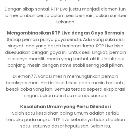
Dengan sikap santai, RTP Live justru menjadi elemen fun.
Ia menambah cerita dalam sesi bermain, bukan sumber
tekanan.
Mengombinasikan RTP Live dengan Gaya Bermain
Setiap pemain punya gaya sendiri. Ada yang suka sesi
singkat, ada yang betah berlama-lama. RTP Live bisa
disesuaikan dengan gaya ini. Untuk sesi singkat, pemain
biasanya memilih mesin yang terlihat aktif. Untuk sesi
panjang, mesin dengan ritme stabil sering jadi pilihan.
Di emon77, variasi mesin memungkinkan pemain
bereksperimen. Hari ini bisa fokus pada mesin tertentu,
besok coba yang lain. Semua terasa seperti eksplorasi
ringan, bukan rutinitas membosankan.
Kesalahan Umum yang Perlu Dihindari
Salah satu kesalahan paling umum adalah terlalu
terpaku pada angka. RTP Live sebaiknya tidak dijadikan
satu-satunya dasar keputusan. Selain itu,