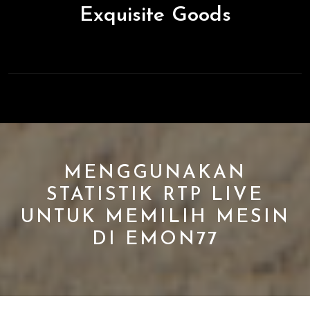
Skip
Exquisite Goods
to
content
Open
Button
MENGGUNAKAN
STATISTIK RTP LIVE
UNTUK MEMILIH MESIN
DI EMON77