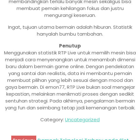
membandingkan terlalu banyak mesin sekaligus bisa
membuat pemain kehilangan fokus dan justru
mengurangi keseruan.
Ingat, tujuan utama bermain adalah hiburan. Statistik
hanyalah bumbu tambahan.
Penutup
Menggunakan statistik RTP Live untuk memilih mesin bisa
menjadi cara menyenangkan untuk menambah dimensi
baru dalam bermain game online. Dengan pendekatan
yang santai dan realistis, data ini membantu pemain
membuat pilihan yang lebih sesuai dengan mood dan
gaya bermain. Di emon77, RTP Live bukan soal mengejar
kepastian, melainkan menikmati proses dengan sedikit
sentuhan strategi. Pada akhirnya, pengalaman bermain
yang fun dan seimbang tetap jadi kemenangan terbaik.
Category:
Uncategorized