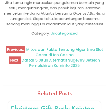
Jika kamu ingin merasakan pengalaman bermain yang
seru, menguntungkan, dan penuh kejutan, saatnya
menyelam ke dunia Atlantis bersama
Orbs of Atlantis
di
Juraganslot. Siapa tahu, keberuntungan besarmu
sedang menunggu di kedalaman laut yang misterius!
Category:
Uncategorized
Previous:
Mitos dan Fakta Tentang Algoritma Slot
Post
Gacor di Ion Casino
navigation
Next:
Daftar 5 Situs Alternatif Suge789 Setelah
Pemblokiran Kominfo 2025
Related Posts
Christmas Gift Rush: Kejutan