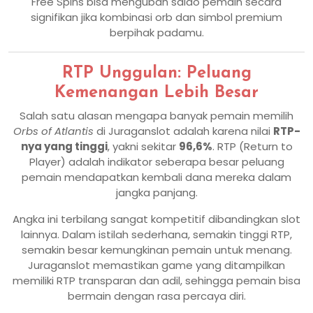
Free Spins bisa mengubah saldo pemain secara
signifikan jika kombinasi orb dan simbol premium
berpihak padamu.
RTP Unggulan: Peluang
Kemenangan Lebih Besar
Salah satu alasan mengapa banyak pemain memilih
Orbs of Atlantis
di Juraganslot adalah karena nilai
RTP-
nya yang tinggi
, yakni sekitar
96,6%
. RTP (Return to
Player) adalah indikator seberapa besar peluang
pemain mendapatkan kembali dana mereka dalam
jangka panjang.
Angka ini terbilang sangat kompetitif dibandingkan slot
lainnya. Dalam istilah sederhana, semakin tinggi RTP,
semakin besar kemungkinan pemain untuk menang.
Juraganslot memastikan game yang ditampilkan
memiliki RTP transparan dan adil, sehingga pemain bisa
bermain dengan rasa percaya diri.