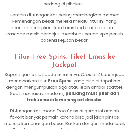
sedang di pihakmu.
Pemain di Juraganslot sering membagikan momen
kemenangan besar mereka melalui fitur ini. Yang
menarik, multiplier akan terus bertambah selama
cascade masih berlanjut, membuat setiap spin penuh
potensi kejutan besar.
Fitur Free Spins: Tiket Emas ke
Jackpot
Seperti game slot pada umumnya,
Orbs of Atlantis
juga
menawarkan fitur
Free Spins
, yang bisa didapatkan
dengan mengumpulkan tiga atau lebih simbol scatter.
Saat memasuki mode ini,
peluang multiplier dan
frekuensi orb meningkat drastis
.
Di Juraganslot, mode Free Spins di game ini adalah
favorit banyak pemain karena bisa jadi jalan pintas
menuju kemenangan besar. Bahkan dengan modal kecil,