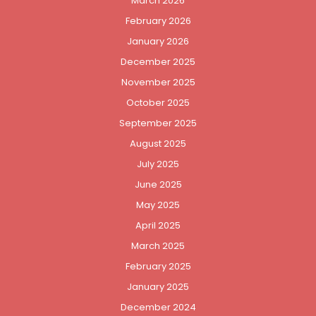
March 2026
February 2026
January 2026
December 2025
November 2025
October 2025
September 2025
August 2025
July 2025
June 2025
May 2025
April 2025
March 2025
February 2025
January 2025
December 2024