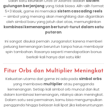
Salah satu keunikan
Orbs of Atlantis
adalah
sistem
gulungan berjenjang
yang tidak biasa. Alih-alih format
5×3 klasik, game ini memakai
sistem cascading reels
— simbol yang menang akan menghilang dan digantikan
oleh simbol baru yang jatuh dari atas, memungkinkan
kombinasi kemenangan berturut-turut dalam satu
putaran
.
Ini sangat disukai pemain Juraganslot karena memberi
peluang kemenangan beruntun tanpa harus membayar
spin tambahan. Rasanya seperti mendapatkan bonus
berkali-kali hanya dari satu klik!
Fitur Orbs dan Multiplier Meningkat
Kekuatan utama dari game ini ada pada
simbol orbs
yang membawa
multiplier
atau pengganda
kemenangan. Setiap kali simbol orb muncul dan ikut
dalam kombinasi kemenangan, nilainya akan meningkat.
Dalam satu sesi permainan, kamu bisa mengumpulkan
pengganda hingga belasan kali lipat jika keberuntungan