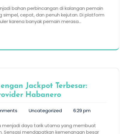
menjadi bahan perbincangan di kalangan pemain
 simpel, cepat, dan penuh kejutan. Di platform
puler karena banyak pemain merasa…
engan Jackpot Terbesar:
rovider Habanero
mments
Uncategorized
6:29 pm
lalu menjadi daya tarik utama yang membuat
in. Sensasi mendapatkan kemenangan besar