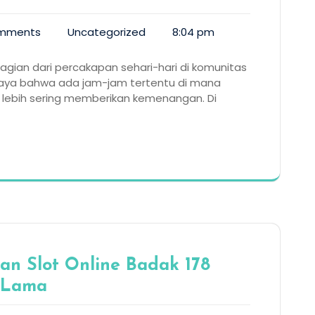
mments
Uncategorized
8:04 pm
bagian dari percakapan sehari-hari di komunitas
rcaya bahwa ada jam-jam tertentu di mana
 lebih sering memberikan kemenangan. Di
an Slot Online Badak 178
n Lama