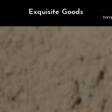
Skip
to
Exquisite Goods
content
Samp