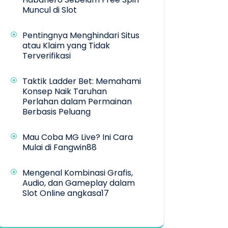
Muncul di Slot
Pentingnya Menghindari Situs
atau Klaim yang Tidak
Terverifikasi
Taktik Ladder Bet: Memahami
Konsep Naik Taruhan
Perlahan dalam Permainan
Berbasis Peluang
Mau Coba MG Live? Ini Cara
Mulai di Fangwin88
Mengenal Kombinasi Grafis,
Audio, dan Gameplay dalam
Slot Online angkasa17