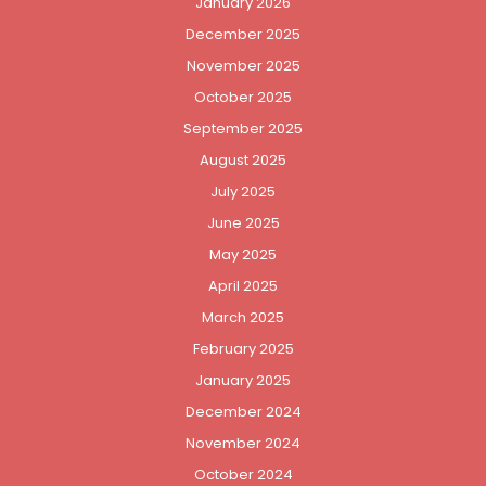
January 2026
December 2025
November 2025
October 2025
September 2025
August 2025
July 2025
June 2025
May 2025
April 2025
March 2025
February 2025
January 2025
December 2024
November 2024
October 2024