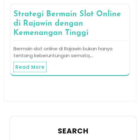
Strategi Bermain Slot Online
di Rajawin dengan
Kemenangan Tinggi
Bermain slot online di Rajawin bukan hanya
tentang keberuntungan semata,…
Read More
SEARCH