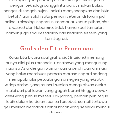
dengan teknologi canggih itu ibarat makan bakso
hangat di tengah hujan—selalu menyenangkan dan bikin
betah,” ujar salah satu pemain veteran di forum judi
online. Teknologi seperti ini membuat kedua pilihan,
slot
thailand
dan Habanero, tidak hanya soal tampilan,
namun juga soal kestabilan dan keadilan sistem yang
terintegrasi.
Grafis dan Fitur Permainan
Kalau kita bicara soal grafis,
slot thailand
memang
punya nilai plus tersendiri. Desainnya yang mengusung
nuansa Asia dengan warna-warna cerah dan animasi
yang halus membuat pemain merasa seperti sedang
menapaki jalur petualangan di negeri yang eksotik.
Setiap simbol yang muncul seolah mengisahkan cerita—
mulai dari pahlawan yang gagah berani hingga dewa-
dewi yang penuh misteri. Tak jarang, pemain pun terjun
lebih dalam ke dalam cerita tersebut, sambil tertawa
geli melihat berbagai simbol kocak yang sesekali muncul
di layar.