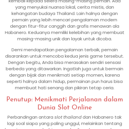
kembali kepada selera masing-masing pemain. Ada
yang menyukai nuansa lokal, cerita mistis, dan
kehangatan budaya Thailand. Lain halnya dengan
pemain yang lebih mencari pengalaman modern
dengan fitur-fitur canggih dan grafis menawan ala
Habanero. Keduanya memiliki kelebihan yang membuat
masing-masing unik dan layak untuk dicoba.
Demi mendapatkan pengalaman terbaik, pemain
disarankan untuk mencoba kedua jenis game tersebut.
Dengan begitu, Anda bisa merasakan sendiri sensasi
berbeda yang ditawarkan. Ingatlah juga untuk bermain
dengan bijak dan menikmati setiap momen, karena
seperti halnya dalam hidup, permainan pun harus bisa
membuat hati senang dan pikiran tetap ceria.
Penutup: Menikmati Perjalanan dalam
Dunia Slot Online
Perbandingan antara
slot thailand
dan Habanero tak
lagi soal siapa yang paling unggul, melainkan tentang