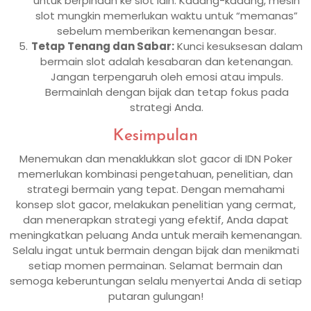
untuk berpindah ke slot lain. Kadang-kadang, mesin
slot mungkin memerlukan waktu untuk “memanas”
sebelum memberikan kemenangan besar.
Tetap Tenang dan Sabar:
Kunci kesuksesan dalam
bermain slot adalah kesabaran dan ketenangan.
Jangan terpengaruh oleh emosi atau impuls.
Bermainlah dengan bijak dan tetap fokus pada
strategi Anda.
Kesimpulan
Menemukan dan menaklukkan slot gacor di IDN Poker
memerlukan kombinasi pengetahuan, penelitian, dan
strategi bermain yang tepat. Dengan memahami
konsep slot gacor, melakukan penelitian yang cermat,
dan menerapkan strategi yang efektif, Anda dapat
meningkatkan peluang Anda untuk meraih kemenangan.
Selalu ingat untuk bermain dengan bijak dan menikmati
setiap momen permainan. Selamat bermain dan
semoga keberuntungan selalu menyertai Anda di setiap
putaran gulungan!