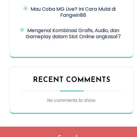
Mau Coba MG Live? Ini Cara Mulai di
Fangwin88
Mengenal Kombinasi Grafis, Audio, dan
Gameplay dalam Slot Online angkasa17
RECENT COMMENTS
No comments to show.