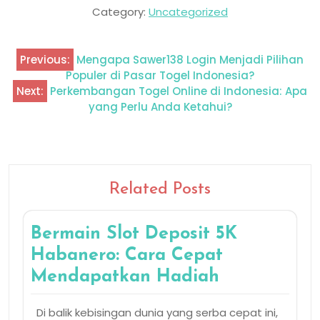
Category:
Uncategorized
Previous:
Mengapa Sawer138 Login Menjadi Pilihan
Post
Populer di Pasar Togel Indonesia?
navigation
Next:
Perkembangan Togel Online di Indonesia: Apa
yang Perlu Anda Ketahui?
Related Posts
Bermain Slot Deposit 5K
Habanero: Cara Cepat
Mendapatkan Hadiah
Di balik kebisingan dunia yang serba cepat ini,