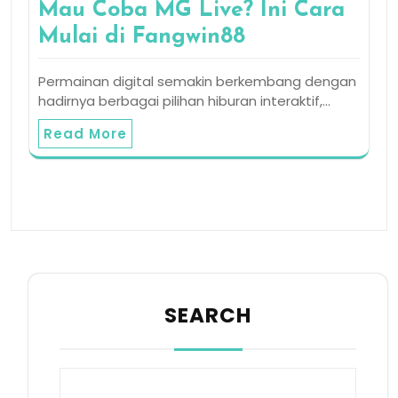
Mau Coba MG Live? Ini Cara
Mulai di Fangwin88
Permainan digital semakin berkembang dengan
hadirnya berbagai pilihan hiburan interaktif,…
Read More
SEARCH