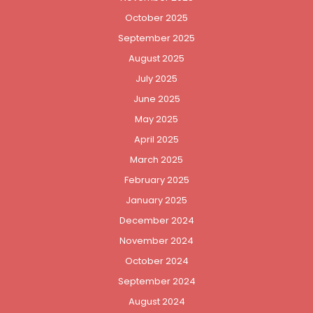
October 2025
September 2025
August 2025
July 2025
June 2025
May 2025
April 2025
March 2025
February 2025
January 2025
December 2024
November 2024
October 2024
September 2024
August 2024