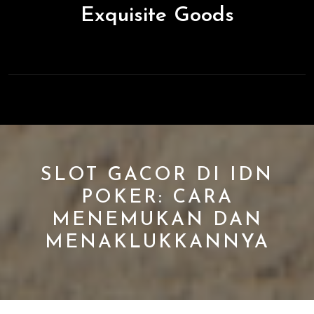
Skip
Exquisite Goods
to
content
Open
Button
SLOT GACOR DI IDN
POKER: CARA
MENEMUKAN DAN
MENAKLUKKANNYA