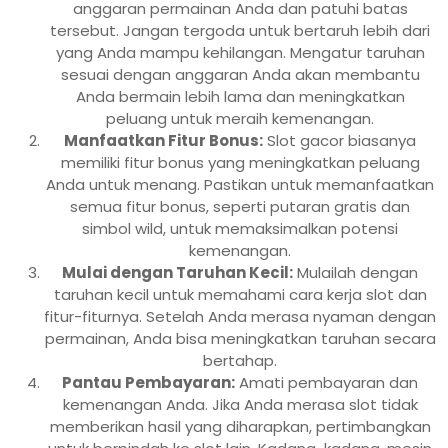
anggaran permainan Anda dan patuhi batas
tersebut. Jangan tergoda untuk bertaruh lebih dari
yang Anda mampu kehilangan. Mengatur taruhan
sesuai dengan anggaran Anda akan membantu
Anda bermain lebih lama dan meningkatkan
peluang untuk meraih kemenangan.
Manfaatkan Fitur Bonus:
Slot gacor biasanya
memiliki fitur bonus yang meningkatkan peluang
Anda untuk menang. Pastikan untuk memanfaatkan
semua fitur bonus, seperti putaran gratis dan
simbol wild, untuk memaksimalkan potensi
kemenangan.
Mulai dengan Taruhan Kecil:
Mulailah dengan
taruhan kecil untuk memahami cara kerja slot dan
fitur-fiturnya. Setelah Anda merasa nyaman dengan
permainan, Anda bisa meningkatkan taruhan secara
bertahap.
Pantau Pembayaran:
Amati pembayaran dan
kemenangan Anda. Jika Anda merasa slot tidak
memberikan hasil yang diharapkan, pertimbangkan