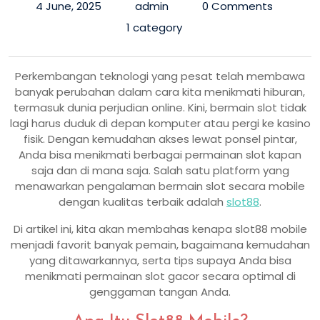
4 June, 2025
admin
0 Comments
1 category
Perkembangan teknologi yang pesat telah membawa
banyak perubahan dalam cara kita menikmati hiburan,
termasuk dunia perjudian online. Kini, bermain slot tidak
lagi harus duduk di depan komputer atau pergi ke kasino
fisik. Dengan kemudahan akses lewat ponsel pintar,
Anda bisa menikmati berbagai permainan slot kapan
saja dan di mana saja. Salah satu platform yang
menawarkan pengalaman bermain slot secara mobile
dengan kualitas terbaik adalah
slot88
.
Di artikel ini, kita akan membahas kenapa slot88 mobile
menjadi favorit banyak pemain, bagaimana kemudahan
yang ditawarkannya, serta tips supaya Anda bisa
menikmati permainan slot gacor secara optimal di
genggaman tangan Anda.