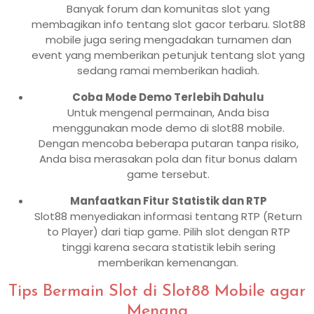
Banyak forum dan komunitas slot yang
membagikan info tentang slot gacor terbaru. Slot88
mobile juga sering mengadakan turnamen dan
event yang memberikan petunjuk tentang slot yang
sedang ramai memberikan hadiah.
Coba Mode Demo Terlebih Dahulu
Untuk mengenal permainan, Anda bisa
menggunakan mode demo di slot88 mobile.
Dengan mencoba beberapa putaran tanpa risiko,
Anda bisa merasakan pola dan fitur bonus dalam
game tersebut.
Manfaatkan Fitur Statistik dan RTP
Slot88 menyediakan informasi tentang RTP (Return
to Player) dari tiap game. Pilih slot dengan RTP
tinggi karena secara statistik lebih sering
memberikan kemenangan.
Tips Bermain Slot di Slot88 Mobile agar
Menang