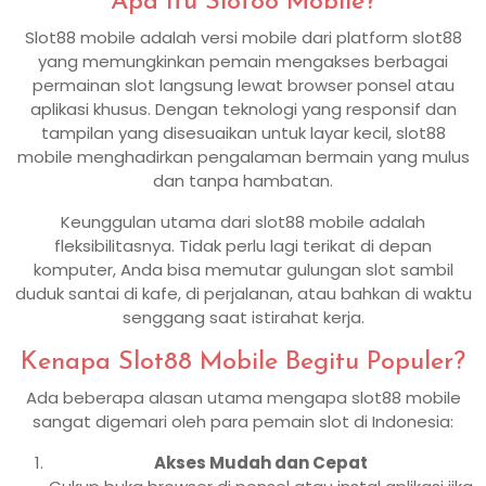
Apa Itu Slot88 Mobile?
Slot88 mobile adalah versi mobile dari platform slot88
yang memungkinkan pemain mengakses berbagai
permainan slot langsung lewat browser ponsel atau
aplikasi khusus. Dengan teknologi yang responsif dan
tampilan yang disesuaikan untuk layar kecil, slot88
mobile menghadirkan pengalaman bermain yang mulus
dan tanpa hambatan.
Keunggulan utama dari slot88 mobile adalah
fleksibilitasnya. Tidak perlu lagi terikat di depan
komputer, Anda bisa memutar gulungan slot sambil
duduk santai di kafe, di perjalanan, atau bahkan di waktu
senggang saat istirahat kerja.
Kenapa Slot88 Mobile Begitu Populer?
Ada beberapa alasan utama mengapa slot88 mobile
sangat digemari oleh para pemain slot di Indonesia:
Akses Mudah dan Cepat