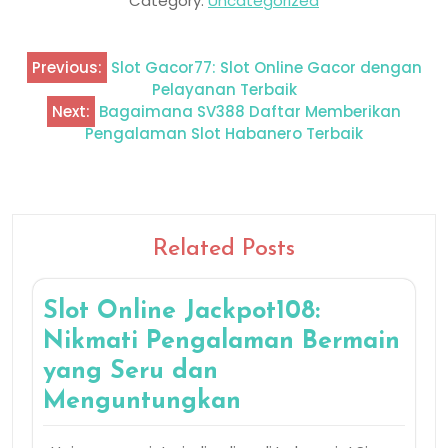
Category:
Uncategorized
Previous:
Slot Gacor77: Slot Online Gacor dengan
Post
Pelayanan Terbaik
navigation
Next:
Bagaimana SV388 Daftar Memberikan
Pengalaman Slot Habanero Terbaik
Related Posts
Slot Online Jackpot108:
Nikmati Pengalaman Bermain
yang Seru dan
Menguntungkan