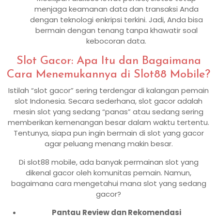
menjaga keamanan data dan transaksi Anda
dengan teknologi enkripsi terkini. Jadi, Anda bisa
bermain dengan tenang tanpa khawatir soal
kebocoran data.
Slot Gacor: Apa Itu dan Bagaimana
Cara Menemukannya di Slot88 Mobile?
Istilah “slot gacor” sering terdengar di kalangan pemain
slot Indonesia. Secara sederhana, slot gacor adalah
mesin slot yang sedang “panas” atau sedang sering
memberikan kemenangan besar dalam waktu tertentu.
Tentunya, siapa pun ingin bermain di slot yang gacor
agar peluang menang makin besar.
Di slot88 mobile, ada banyak permainan slot yang
dikenal gacor oleh komunitas pemain. Namun,
bagaimana cara mengetahui mana slot yang sedang
gacor?
Pantau Review dan Rekomendasi