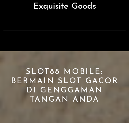
Skip
Exquisite Goods
to
content
Open
Button
SLOT88 MOBILE:
BERMAIN SLOT GACOR
DI GENGGAMAN
TANGAN ANDA