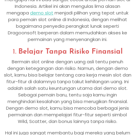
Indonesia. Artikel ini akan mengulas lima alasan
mengapa
demo slot
menjadi pilihan yang tepat untuk
para pemain slot online di Indonesia, dengan melihat
bagaimana penyedia perangkat lunak seperti
Dragoonsoft berperan dalam memudahkan akses ke
permainan yang menyenangkan ini.
1.
Belajar Tanpa Risiko Finansial
Bermain slot online dengan uang asli tentu penuh
dengan ketegangan dan risiko. Namun, dengan demo
slot, kamu bisa belajar tentang cara kerja mesin slot dan
fitur-fitur di dalamnya tanpa takut kehilangan uang. Ini
adalah salah satu keuntungan utama dari demo slot.
Sebagai pemain baru, tentu saja kamu ingin
menghindari kesalahan yang bisa merugikan finansial.
Dengan demo slot, kamu bisa mencoba berbagai jenis
permainan dan mempelajari fitur-fitur seperti simbol
Wild, Scatter, dan bonus lainnya tanpa risiko.
Hal ini juga sangat membantu bagi mereka yang belum