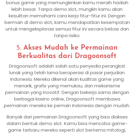
bonus game yang memungkinkan kamu meraih hadiah
lebih besar. Tanpa demo slot, mungkin kamu akan
kesulitan memahami cara kerja fitur-fitur ini. Dengan
bermain di demo slot, kamu mendapatkan kesempatan
untuk mengeksplorasi semua fitur ini secara bebas dan
tanpa risiko.
5.
Akses Mudah ke Permainan
Berkualitas dari Dragoonsoft
Dragoonsoft adalah salah satu penyedia perangkat
lunak yang telah lama beroperasi di pasar perjudian
Indonesia. Mereka dikenal akan kualitas game yang
menarik, grafis yang memukau, dan mekanisme
permainan yang inovatif. Dengan bekerja sama dengan
berbagai kasino online, Dragoonsoft membawa
permainan mereka ke pemain Indonesia dengan mudah.
Banyak dari permainan Dragoonsoft yang bisa diakses
dalam bentuk demo slot. Kamu bisa mencoba game-
game terbaru mereka seperti slot bertema mitologi,