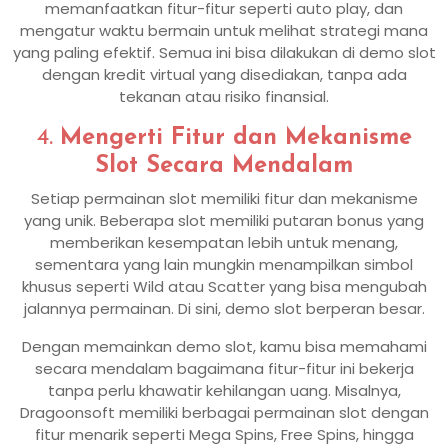
memanfaatkan fitur-fitur seperti auto play, dan
mengatur waktu bermain untuk melihat strategi mana
yang paling efektif. Semua ini bisa dilakukan di demo slot
dengan kredit virtual yang disediakan, tanpa ada
tekanan atau risiko finansial.
4.
Mengerti Fitur dan Mekanisme
Slot Secara Mendalam
Setiap permainan slot memiliki fitur dan mekanisme
yang unik. Beberapa slot memiliki putaran bonus yang
memberikan kesempatan lebih untuk menang,
sementara yang lain mungkin menampilkan simbol
khusus seperti Wild atau Scatter yang bisa mengubah
jalannya permainan. Di sini, demo slot berperan besar.
Dengan memainkan demo slot, kamu bisa memahami
secara mendalam bagaimana fitur-fitur ini bekerja
tanpa perlu khawatir kehilangan uang. Misalnya,
Dragoonsoft memiliki berbagai permainan slot dengan
fitur menarik seperti Mega Spins, Free Spins, hingga