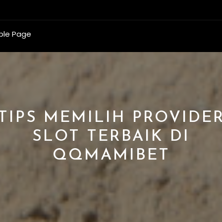
le Page
TIPS MEMILIH PROVIDE
SLOT TERBAIK DI
QQMAMIBET