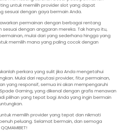
enting untuk memilih provider slot yang dapat
ng sesuai dengan gaya bermain Anda.
nawarkan permainan dengan berbagai rentang
 sesuai dengan anggaran mereka. Tak hanya itu,
 permainan, mulai dari yang sederhana hingga yang
ntuk memilih mana yang paling cocok dengan
ukanlah perkara yang sulit jika Anda mengetahui
kan. Mulai dari reputasi provider, fitur permainan,
an yang responsif, semua ini akan mempengaruhi
 Spade Gaming, yang dikenal dengan grafis menawan
di pilihan yang tepat bagi Anda yang ingin bermain
untungkan.
untuk memilih provider yang tepat dan nikmati
 penuh peluang. Selamat bermain, dan semoga
i QQMAMIBET!