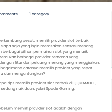
Comments
1 category
erkembang pesat, memilih provider slot terbaik
 siapa saja yang ingin merasakan sensasi menang
 berbagai pilihan permainan slot yang menarik
menemukan berbagai provider ternama yang
 dengan fitur dan peluang menang yang menggiurkan.
 bagaimana caranya memilih provider yang tepat
eru dan menguntungkan?
pa tips memilih provider slot terbaik di QQMAMIBET,
 sedang naik daun, yakni Spade Gaming.
r
ebelum memilih provider slot adalah dengan