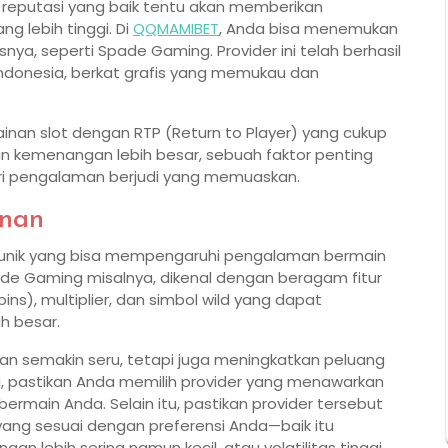
 reputasi yang baik tentu akan memberikan
g lebih tinggi. Di
QQMAMIBET
, Anda bisa menemukan
snya, seperti Spade Gaming. Provider ini telah berhasil
ndonesia, berkat grafis yang memukau dan
an slot dengan RTP (Return to Player) yang cukup
kan kemenangan lebih besar, sebuah faktor penting
i pengalaman berjudi yang memuaskan.
inan
itur unik yang bisa mempengaruhi pengalaman bermain
ade Gaming misalnya, dikenal dengan beragam fitur
ins), multiplier, dan simbol wild yang dapat
h besar.
nan semakin seru, tetapi juga meningkatkan peluang
, pastikan Anda memilih provider yang menawarkan
bermain Anda. Selain itu, pastikan provider tersebut
ang sesuai dengan preferensi Anda—baik itu
n lebih sering namun kecil, atau volatilitas tinggi