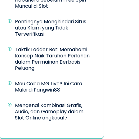
Muncul di Slot
Pentingnya Menghindari Situs
atau Klaim yang Tidak
Terverifikasi
Taktik Ladder Bet: Memahami
Konsep Naik Taruhan Perlahan
dalam Permainan Berbasis
Peluang
Mau Coba MG Live? Ini Cara
Mulai di Fangwin88
Mengenal Kombinasi Grafis,
Audio, dan Gameplay dalam
Slot Online angkasa17