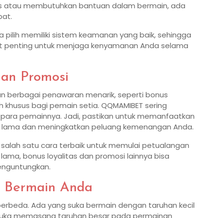
is atau membutuhkan bantuan dalam bermain, ada
pat.
a pilih memiliki sistem keamanan yang baik, sehingga
gat penting untuk menjaga kenyamanan Anda selama
dan Promosi
an berbagai penawaran menarik, seperti bonus
h khusus bagi pemain setia. QQMAMIBET sering
 para pemainnya. Jadi, pastikan untuk memanfaatkan
ih lama dan meningkatkan peluang kemenangan Anda.
salah satu cara terbaik untuk memulai petualangan
 lama, bonus loyalitas dan promosi lainnya bisa
nguntungkan.
a Bermain Anda
berbeda. Ada yang suka bermain dengan taruhan kecil
h suka memasang taruhan besar pada permainan