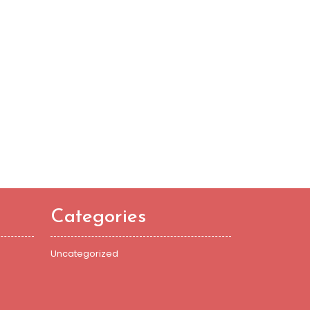
Categories
Uncategorized