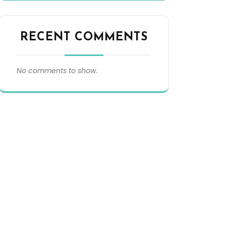
RECENT COMMENTS
No comments to show.