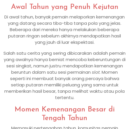
Awal Tahun yang Penuh Kejutan
Di awal tahun, banyak pemain melaporkan kemenangan
yang datang secara tiba-tiba tanpa pola yang jelas.
Beberapa dari mereka hanya melakukan beberapa
putaran ringan sebelum akhirnya mendapatkan hasil
yang jauh di luar ekspektasi.
Salah satu cerita yang sering dibicarakan adalah pemain
yang awalnya hanya berniat mencoba keberuntungan di
sesi singkat, namun justru mendapatkan kemenangan
beruntun dalam satu sesi permainan
slot
. Momen
seperti ini membuat banyak orang percaya bahwa
setiap putaran memiliki peluang yang sama untuk
memberikan hasil besar, tanpa melihat waktu atau pola
tertentu.
Momen Kemenangan Besar di
Tengah Tahun
Memasuki pertengahan tahun, komunitas pemain