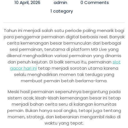
10 April, 2026
admin
0 Comments
1 category
Tahun ini menjadi salah satu periode paling menarik bagi
para penggemar permainan digital berbasis reel. Banyak
cerita kemenangan besar bermunculan dari berbagai
sesi permainan, terutama di platform MG Live yang
dikenal menghadirkan variasi permainan yang dinamis
dan penuh kejutan. Di balik semua itu, permainan
slot
gacor hari ini
tetap menjadi sorotan utama karena
selalu menghadirkan momen tak terduga yang
membuat pemain betah berlama-lama.
Meski hasil permainan sepenuhnya bergantung pada
sistem acak, kisah-kisah kemenangan besar ini tetap
menjadi bahan cerita seru di kalangan komunitas
pemain. Bukan hanya soal angka, tetapi juga tentang
momen, strategi, dan keberanian mengambil risiko di
waktu yang tepat.