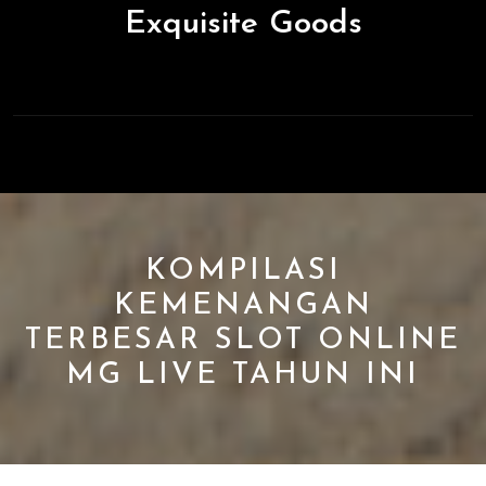
Skip
Exquisite Goods
to
content
Open
Button
KOMPILASI
KEMENANGAN
TERBESAR SLOT ONLINE
MG LIVE TAHUN INI