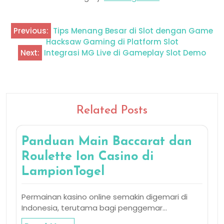
Previous:
Tips Menang Besar di Slot dengan Game
Post
Hacksaw Gaming di Platform Slot
navigation
Next:
Integrasi MG Live di Gameplay Slot Demo
Related Posts
Panduan Main Baccarat dan
Roulette Ion Casino di
LampionTogel
Permainan kasino online semakin digemari di
Indonesia, terutama bagi penggemar…