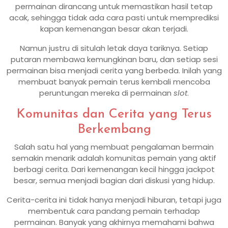
permainan dirancang untuk memastikan hasil tetap
acak, sehingga tidak ada cara pasti untuk memprediksi
kapan kemenangan besar akan terjadi.
Namun justru di situlah letak daya tariknya. Setiap
putaran membawa kemungkinan baru, dan setiap sesi
permainan bisa menjadi cerita yang berbeda. Inilah yang
membuat banyak pemain terus kembali mencoba
peruntungan mereka di permainan
slot
.
Komunitas dan Cerita yang Terus
Berkembang
Salah satu hal yang membuat pengalaman bermain
semakin menarik adalah komunitas pemain yang aktif
berbagi cerita. Dari kemenangan kecil hingga jackpot
besar, semua menjadi bagian dari diskusi yang hidup.
Cerita-cerita ini tidak hanya menjadi hiburan, tetapi juga
membentuk cara pandang pemain terhadap
permainan. Banyak yang akhirnya memahami bahwa