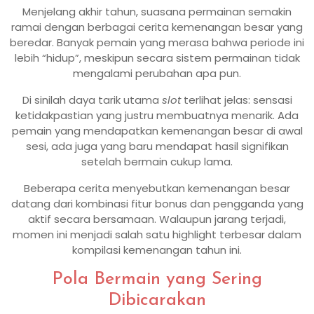
Menjelang akhir tahun, suasana permainan semakin
ramai dengan berbagai cerita kemenangan besar yang
beredar. Banyak pemain yang merasa bahwa periode ini
lebih “hidup”, meskipun secara sistem permainan tidak
mengalami perubahan apa pun.
Di sinilah daya tarik utama
slot
terlihat jelas: sensasi
ketidakpastian yang justru membuatnya menarik. Ada
pemain yang mendapatkan kemenangan besar di awal
sesi, ada juga yang baru mendapat hasil signifikan
setelah bermain cukup lama.
Beberapa cerita menyebutkan kemenangan besar
datang dari kombinasi fitur bonus dan pengganda yang
aktif secara bersamaan. Walaupun jarang terjadi,
momen ini menjadi salah satu highlight terbesar dalam
kompilasi kemenangan tahun ini.
Pola Bermain yang Sering
Dibicarakan