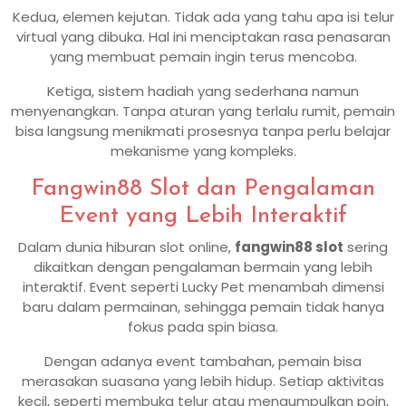
Kedua, elemen kejutan. Tidak ada yang tahu apa isi telur
virtual yang dibuka. Hal ini menciptakan rasa penasaran
yang membuat pemain ingin terus mencoba.
Ketiga, sistem hadiah yang sederhana namun
menyenangkan. Tanpa aturan yang terlalu rumit, pemain
bisa langsung menikmati prosesnya tanpa perlu belajar
mekanisme yang kompleks.
Fangwin88 Slot dan Pengalaman
Event yang Lebih Interaktif
Dalam dunia hiburan slot online,
fangwin88 slot
sering
dikaitkan dengan pengalaman bermain yang lebih
interaktif. Event seperti Lucky Pet menambah dimensi
baru dalam permainan, sehingga pemain tidak hanya
fokus pada spin biasa.
Dengan adanya event tambahan, pemain bisa
merasakan suasana yang lebih hidup. Setiap aktivitas
kecil, seperti membuka telur atau mengumpulkan poin,