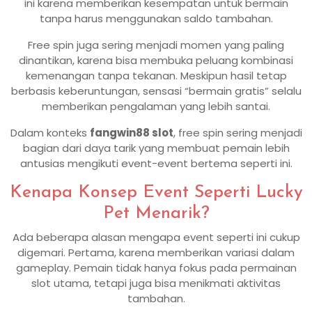
ini karena memberikan kesempatan untuk bermain
tanpa harus menggunakan saldo tambahan.
Free spin juga sering menjadi momen yang paling
dinantikan, karena bisa membuka peluang kombinasi
kemenangan tanpa tekanan. Meskipun hasil tetap
berbasis keberuntungan, sensasi “bermain gratis” selalu
memberikan pengalaman yang lebih santai.
Dalam konteks
fangwin88 slot
, free spin sering menjadi
bagian dari daya tarik yang membuat pemain lebih
antusias mengikuti event-event bertema seperti ini.
Kenapa Konsep Event Seperti Lucky
Pet Menarik?
Ada beberapa alasan mengapa event seperti ini cukup
digemari. Pertama, karena memberikan variasi dalam
gameplay. Pemain tidak hanya fokus pada permainan
slot utama, tetapi juga bisa menikmati aktivitas
tambahan.