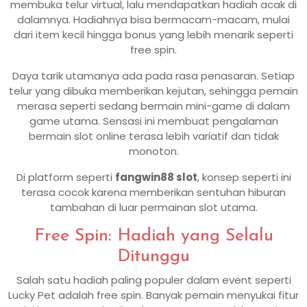
membuka telur virtual, lalu mendapatkan hadiah acak di
dalamnya. Hadiahnya bisa bermacam-macam, mulai
dari item kecil hingga bonus yang lebih menarik seperti
free spin.
Daya tarik utamanya ada pada rasa penasaran. Setiap
telur yang dibuka memberikan kejutan, sehingga pemain
merasa seperti sedang bermain mini-game di dalam
game utama. Sensasi ini membuat pengalaman
bermain slot online terasa lebih variatif dan tidak
monoton.
Di platform seperti
fangwin88 slot
, konsep seperti ini
terasa cocok karena memberikan sentuhan hiburan
tambahan di luar permainan slot utama.
Free Spin: Hadiah yang Selalu
Ditunggu
Salah satu hadiah paling populer dalam event seperti
Lucky Pet adalah free spin. Banyak pemain menyukai fitur