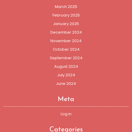
March 2025
February 2025
January 2025
December 2024
November 2024
October 2024
September 2024
August 2024
July 2024
June 2024
Meta
Log in
Categories