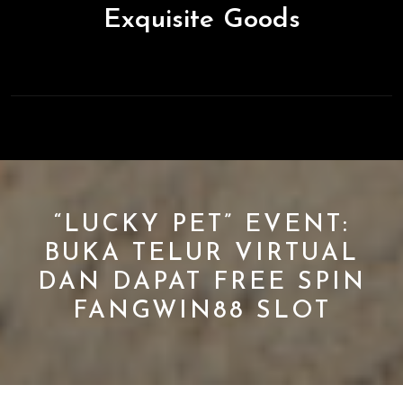
Skip
Exquisite Goods
to
content
Open
Button
“LUCKY PET” EVENT:
BUKA TELUR VIRTUAL
DAN DAPAT FREE SPIN
FANGWIN88 SLOT