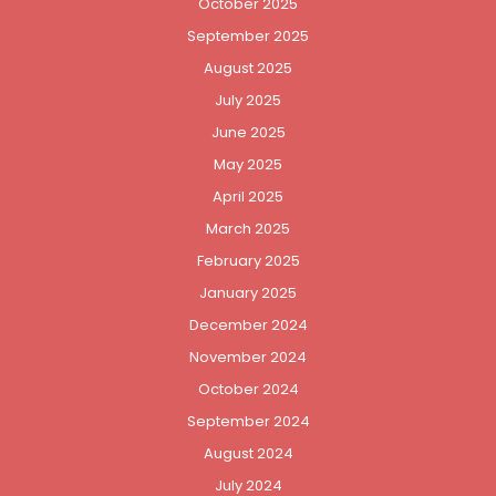
October 2025
September 2025
August 2025
July 2025
June 2025
May 2025
April 2025
March 2025
February 2025
January 2025
December 2024
November 2024
October 2024
September 2024
August 2024
July 2024