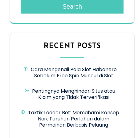
Search
RECENT POSTS
Cara Mengenali Pola Slot Habanero
Sebelum Free Spin Muncul di Slot
Pentingnya Menghindari Situs atau
Klaim yang Tidak Terverifikasi
Taktik Ladder Bet: Memahami Konsep
Naik Taruhan Perlahan dalam
Permainan Berbasis Peluang