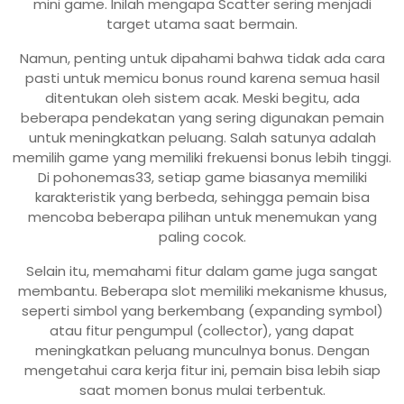
mini game. Inilah mengapa Scatter sering menjadi
target utama saat bermain.
Namun, penting untuk dipahami bahwa tidak ada cara
pasti untuk memicu bonus round karena semua hasil
ditentukan oleh sistem acak. Meski begitu, ada
beberapa pendekatan yang sering digunakan pemain
untuk meningkatkan peluang. Salah satunya adalah
memilih game yang memiliki frekuensi bonus lebih tinggi.
Di pohonemas33, setiap game biasanya memiliki
karakteristik yang berbeda, sehingga pemain bisa
mencoba beberapa pilihan untuk menemukan yang
paling cocok.
Selain itu, memahami fitur dalam game juga sangat
membantu. Beberapa slot memiliki mekanisme khusus,
seperti simbol yang berkembang (expanding symbol)
atau fitur pengumpul (collector), yang dapat
meningkatkan peluang munculnya bonus. Dengan
mengetahui cara kerja fitur ini, pemain bisa lebih siap
saat momen bonus mulai terbentuk.