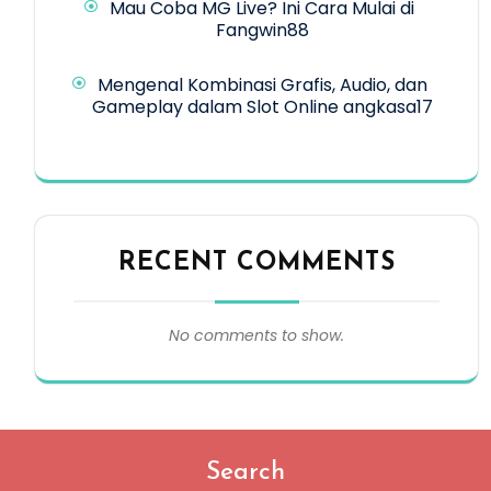
Mau Coba MG Live? Ini Cara Mulai di
Fangwin88
Mengenal Kombinasi Grafis, Audio, dan
Gameplay dalam Slot Online angkasa17
RECENT COMMENTS
No comments to show.
Search