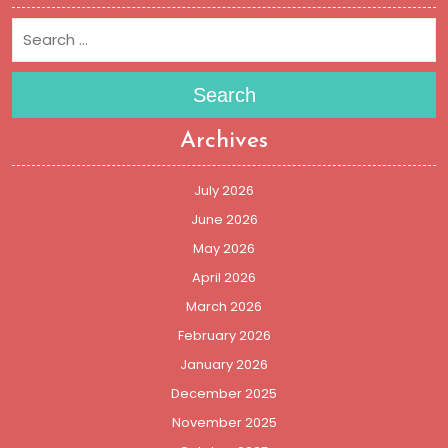
Search
Archives
July 2026
June 2026
May 2026
April 2026
March 2026
February 2026
January 2026
December 2025
November 2025