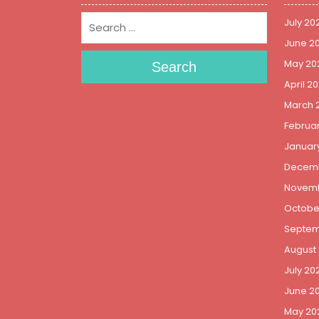
July 20
June 2
May 20
Search
April 2
March 
Februa
Januar
Decemb
Novemb
Octobe
Septem
August
July 20
June 2
May 20