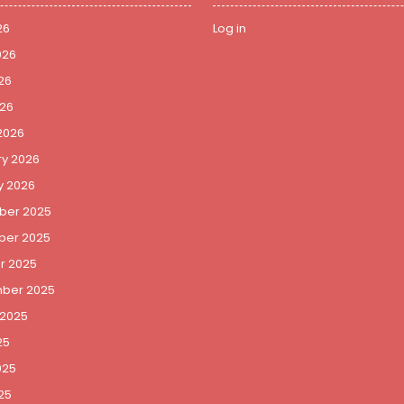
26
Log in
026
26
026
2026
ry 2026
y 2026
er 2025
er 2025
r 2025
ber 2025
 2025
25
025
25