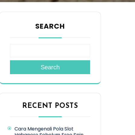
SEARCH
Search
RECENT POSTS
Cara Mengenali Pola Slot
Habanero Sebelum Free Spin