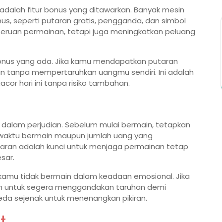
adalah fitur bonus yang ditawarkan. Banyak mesin
us, seperti putaran gratis, pengganda, dan simbol
keseruan permainan, tetapi juga meningkatkan peluang
nus yang ada. Jika kamu mendapatkan putaran
in tanpa mempertaruhkan uangmu sendiri. Ini adalah
acor hari ini tanpa risiko tambahan.
dalam perjudian. Sebelum mulai bermain, tetapkan
al waktu bermain maupun jumlah uang yang
garan adalah kunci untuk menjaga permainan tetap
sar.
mu tidak bermain dalam keadaan emosional. Jika
nan untuk segera menggandakan taruhan demi
jeda sejenak untuk menenangkan pikiran.
t