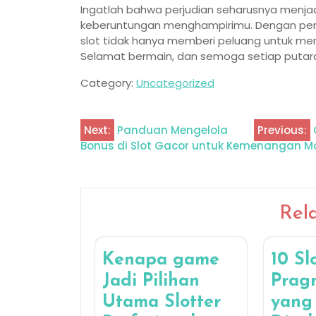
Ingatlah bahwa perjudian seharusnya menjad
keberuntungan menghampirimu. Dengan pend
slot tidak hanya memberi peluang untuk men
Selamat bermain, dan semoga setiap puta
Category:
Uncategorized
Next:
Panduan Mengelola
Previous:
Post
Bonus di Slot Gacor untuk Kemenangan M
navigation
Rel
Kenapa game
10 Sl
Jadi Pilihan
Prag
Utama Slotter
yang