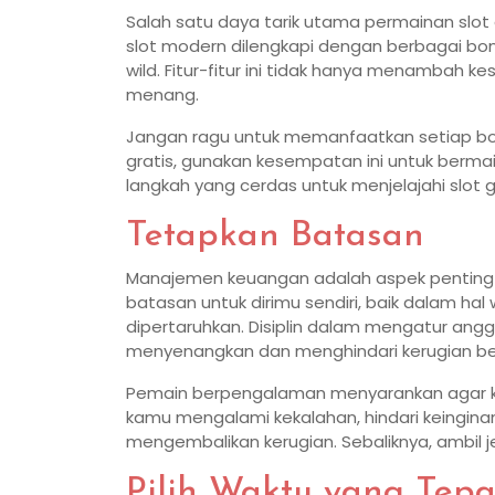
Salah satu daya tarik utama permainan slot 
slot modern dilengkapi dengan berbagai bon
wild. Fitur-fitur ini tidak hanya menambah 
menang.
Jangan ragu untuk memanfaatkan setiap bo
gratis, gunakan kesempatan ini untuk berma
langkah yang cerdas untuk menjelajahi slot g
Tetapkan Batasan
Manajemen keuangan adalah aspek penting 
batasan untuk dirimu sendiri, baik dalam h
dipertaruhkan. Disiplin dalam mengatur ang
menyenangkan dan menghindari kerugian be
Pemain berpengalaman menyarankan agar ka
kamu mengalami kekalahan, hindari keingi
mengembalikan kerugian. Sebaliknya, ambil 
Pilih Waktu yang Tepa