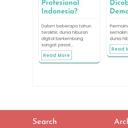
Profesional
Dico
Indonesia?
Demo 
Dalam beberapa tahun
Permaina
terakhir, dunia hiburan
semakin
digital berkembang
dunia hib
sangat pesat…
Read 
Read More
Search
Arc