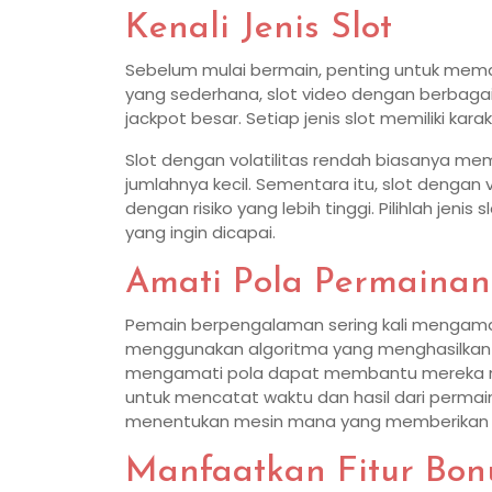
Kenali Jenis Slot
Sebelum mulai bermain, penting untuk memaha
yang sederhana, slot video dengan berbaga
jackpot besar. Setiap jenis slot memiliki kara
Slot dengan volatilitas rendah biasanya me
jumlahnya kecil. Sementara itu, slot dengan 
dengan risiko yang lebih tinggi. Pilihlah je
yang ingin dicapai.
Amati Pola Permainan
Pemain berpengalaman sering kali mengamat
menggunakan algoritma yang menghasilkan 
mengamati pola dapat membantu mereka 
untuk mencatat waktu dan hasil dari perma
menentukan mesin mana yang memberikan ha
Manfaatkan Fitur Bon