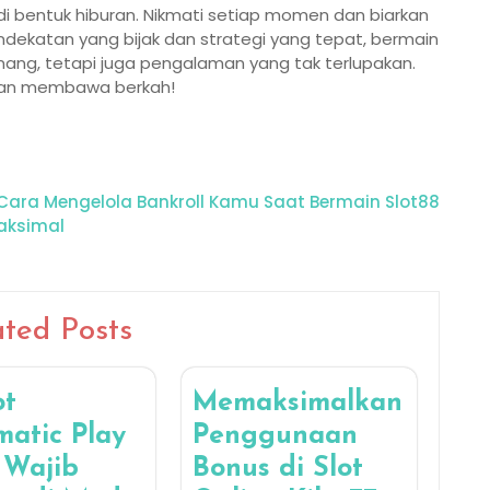
i bentuk hiburan. Nikmati setiap momen dan biarkan
ekatan yang bijak dan strategi yang tepat, bermain
ang, tetapi juga pengalaman yang tak terlupakan.
ran membawa berkah!
Cara Mengelola Bankroll Kamu Saat Bermain Slot88
aksimal
ated Posts
ot
Memaksimalkan
matic Play
Penggunaan
 Wajib
Bonus di Slot