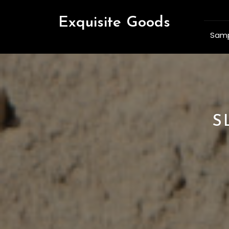
Skip
to
Exquisite Goods
content
Samp
S