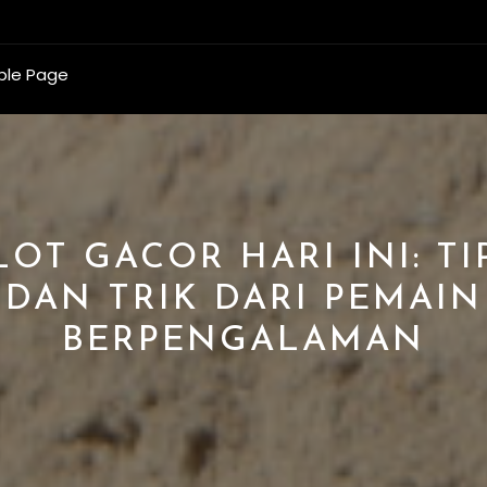
le Page
LOT GACOR HARI INI: TI
DAN TRIK DARI PEMAIN
BERPENGALAMAN