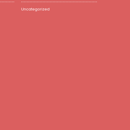
Uncategorized